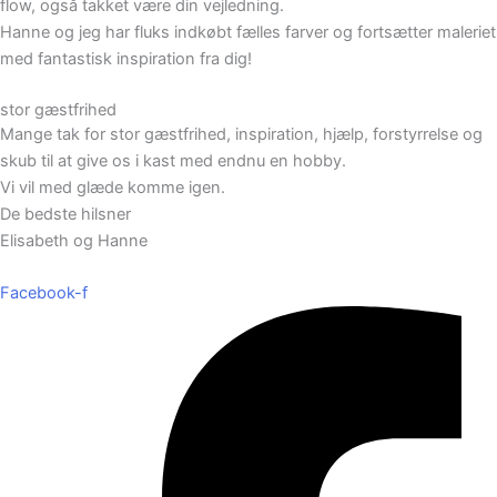
flow, også takket være din vejledning.
Hanne og jeg har fluks indkøbt fælles farver og fortsætter maleriet
med fantastisk inspiration fra dig!
stor gæstfrihed
Mange tak for stor gæstfrihed, inspiration, hjælp, forstyrrelse og
skub til at give os i kast med endnu en hobby.
Vi vil med glæde komme igen.
De bedste hilsner
Elisabeth og Hanne
Facebook-f