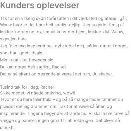
Kunders oplevelser
Gå
Main
til
Men
indholdet
Tak for en virkelig skøn forårsaften i dit værksted og atelier i går.
Wauw hvor er det bare helt særligt dejligt. Jeg sugede til mig af
lækker indretning, ro, smukt kunstner-hjem, lækker idyl. Wauw,
siger jeg bare.
Jeg føler mig inspireret helt dybt inde i mig, sådan næret i noget,
som har ligget i dvale.
Min kreativitet bevæger sig.
Du kan noget helt særligt, Rachel!
Det er så skønt og nærende at være i det rum, du skaber.
Tusind tak for i dag, Rachel.
Sikke meget, vi nåede omkring, wow!!
Hvor er du bare talentfuld – og på så mange flader rammer du
præcist det jeg drømmer om! Tak for at være så åben og
inspirerende. Tingene begynder at lande nu. Vi skal have farve på
vægge og paneler, ingen grund til at holde igen. Det bliver så
smukt!!