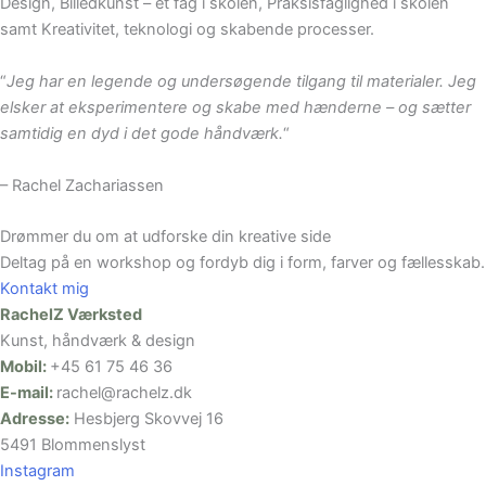
Design, Billedkunst – et fag i skolen, Praksisfaglighed i skolen
samt Kreativitet, teknologi og skabende processer.
“
Jeg har en legende og undersøgende tilgang til materialer. Jeg
elsker at eksperimentere og skabe med hænderne – og sætter
samtidig en dyd i det gode håndværk.
“
– Rachel Zachariassen
Drømmer du om at udforske din kreative side
Deltag på en workshop og fordyb dig i form, farver og fællesskab.
Kontakt mig
RachelZ Værksted
Kunst, håndværk & design
Mobil:
+45 61 75 46 36
E-mail:
rachel@rachelz.dk
Adresse:
Hesbjerg Skovvej 16
5491 Blommenslyst
Instagram