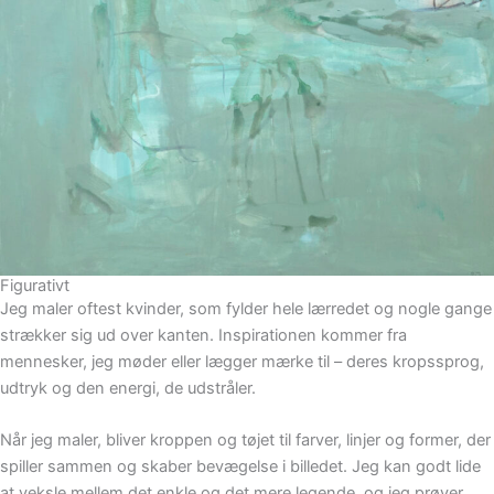
Figurativt
Jeg maler oftest kvinder, som fylder hele lærredet og nogle gange
strækker sig ud over kanten. Inspirationen kommer fra
mennesker, jeg møder eller lægger mærke til – deres kropssprog,
udtryk og den energi, de udstråler.
Når jeg maler, bliver kroppen og tøjet til farver, linjer og former, der
spiller sammen og skaber bevægelse i billedet. Jeg kan godt lide
at veksle mellem det enkle og det mere legende, og jeg prøver