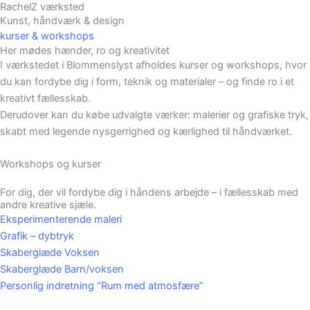
RachelZ værksted
Gå
Main
Kunst, håndværk & design
til
kurser & workshops
Men
indholdet
Her mødes hænder, ro og kreativitet
I værkstedet i Blommenslyst afholdes kurser og workshops, hvor
du kan fordybe dig i form, teknik og materialer – og finde ro i et
kreativt fællesskab.
Derudover kan du købe udvalgte værker: malerier og grafiske tryk,
skabt med legende nysgerrighed og kærlighed til håndværket.
Workshops og kurser
For dig, der vil fordybe dig i håndens arbejde – i fællesskab med
andre kreative sjæle.
Eksperimenterende maleri
Grafik – dybtryk
Skaberglæde Voksen
Skaberglæde Barn/voksen
Personlig indretning “Rum med atmosfære”